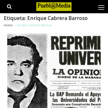
Skip
Skip
to
to
navigation
content
Etiqueta:
Enrique Cabrera Barroso
Home
Enrique Cabrera Barroso