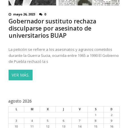
mayo 26, 2023
0
Gobernador sustituto rechaza
disculparse por asesinato de
universitarios BUAP
La petición se refiere a los asesinatos y agravios cometidos
durante la Guerra Sucia, ocurrida entre 1965 a 1990 El Gobierno
de Puebla rechazó la s
VER MÁS.
agosto 2026
L
M
X
J
V
S
D
1
2
3
4
5
6
7
8
9
10
11
12
13
14
15
16