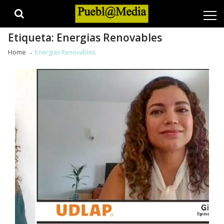
Skip
Skip
to
to
navigation
content
Etiqueta:
Energias Renovables
Home
Energias Renovables