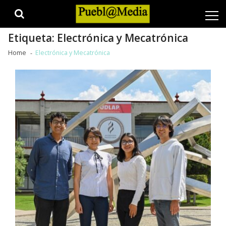
Skip
Skip
to
to
navigation
content
Etiqueta:
Electrónica y Mecatrónica
Home
Electrónica y Mecatrónica