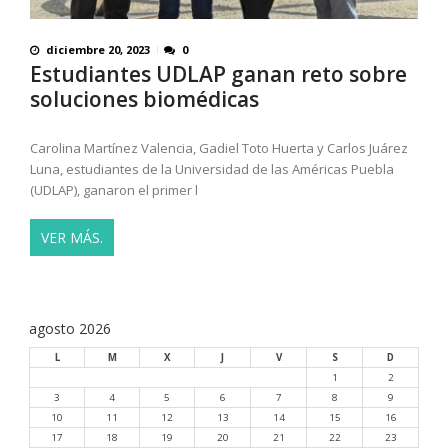
diciembre 20, 2023
0
Estudiantes UDLAP ganan reto sobre
soluciones biomédicas
Carolina Martínez Valencia, Gadiel Toto Huerta y Carlos Juárez
Luna, estudiantes de la Universidad de las Américas Puebla
(UDLAP), ganaron el primer l
VER MÁS.
agosto 2026
L
M
X
J
V
S
D
1
2
3
4
5
6
7
8
9
10
11
12
13
14
15
16
17
18
19
20
21
22
23