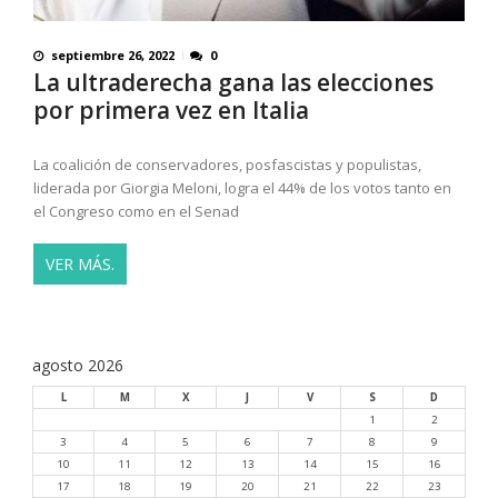
septiembre 26, 2022
0
La ultraderecha gana las elecciones
por primera vez en Italia
La coalición de conservadores, posfascistas y populistas,
liderada por Giorgia Meloni, logra el 44% de los votos tanto en
el Congreso como en el Senad
VER MÁS.
agosto 2026
L
M
X
J
V
S
D
1
2
3
4
5
6
7
8
9
10
11
12
13
14
15
16
17
18
19
20
21
22
23