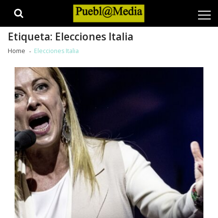
Skip
Skip
to
to
navigation
content
Etiqueta:
Elecciones Italia
Home
Elecciones Italia