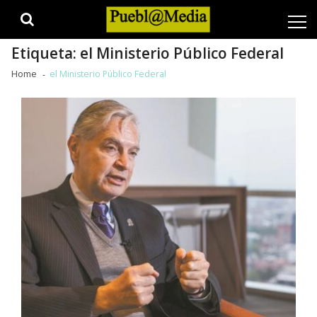
Skip
Skip
to
to
navigation
content
Etiqueta:
el Ministerio Público Federal
Home
el Ministerio Público Federal