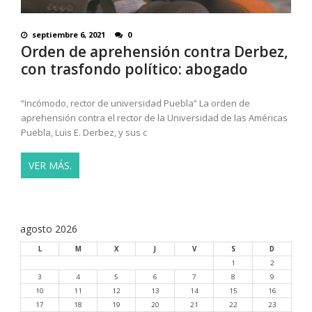
septiembre 6, 2021
0
Orden de aprehensión contra Derbez,
con trasfondo político: abogado
“Incómodo, rector de universidad Puebla” La orden de
aprehensión contra el rector de la Universidad de las Américas
Puebla, Luis E. Derbez, y sus c
VER MÁS.
agosto 2026
L
M
X
J
V
S
D
1
2
3
4
5
6
7
8
9
10
11
12
13
14
15
16
17
18
19
20
21
22
23