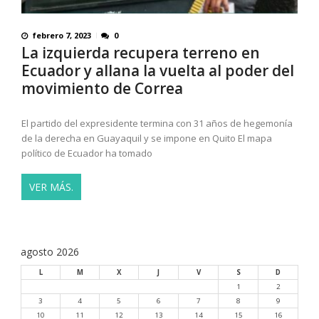
febrero 7, 2023
0
La izquierda recupera terreno en
Ecuador y allana la vuelta al poder del
movimiento de Correa
El partido del expresidente termina con 31 años de hegemonía
de la derecha en Guayaquil y se impone en Quito El mapa
político de Ecuador ha tomado
VER MÁS.
agosto 2026
L
M
X
J
V
S
D
1
2
3
4
5
6
7
8
9
10
11
12
13
14
15
16