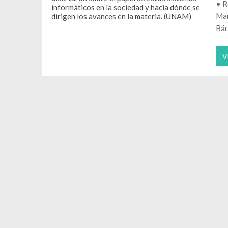
• R
Mar
Bár
V