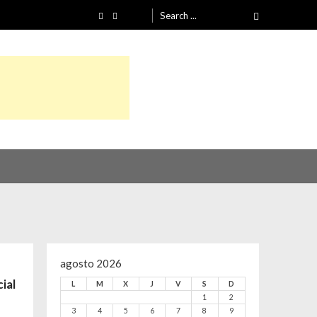
Search
for:
agosto 2026
cial
L
M
X
J
V
S
D
1
2
3
4
5
6
7
8
9