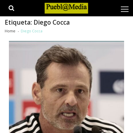
Skip
Skip
to
to
navigation
content
Etiqueta:
Diego Cocca
Home
Diego Cocca