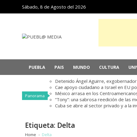
Skip
Skip
Sábado, 8 de Agosto del 2026
to
to
navigation
content
PUEBL@ MEDIA
Noticias de Puebla, México y el mundo
PUEBLA
PAIS
MUNDO
CULTURA
UNI
Detenido Ángel Aguirre, exgobernador d
Cae apoyo ciudadano a Israel en EU po
México arrasa en los Centroamericanos
Panorama
“Tony”: una sabrosa reedición de las 
Cuba se abre al sector privado y a la i
Etiqueta:
Delta
Home
Delta