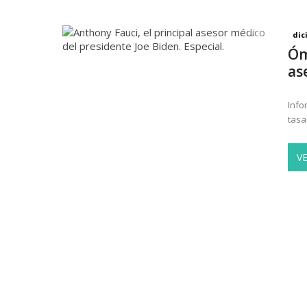
dic
Óm
as
Info
tasa
V