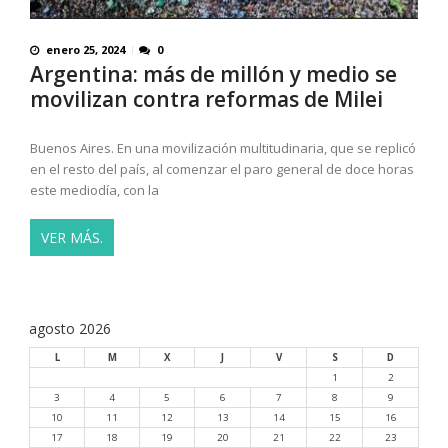
enero 25, 2024
0
Argentina: más de millón y medio se
movilizan contra reformas de Milei
Buenos Aires. En una movilización multitudinaria, que se replicó
en el resto del país, al comenzar el paro general de doce horas
este mediodía, con la
VER MÁS.
agosto 2026
L
M
X
J
V
S
D
1
2
3
4
5
6
7
8
9
10
11
12
13
14
15
16
17
18
19
20
21
22
23