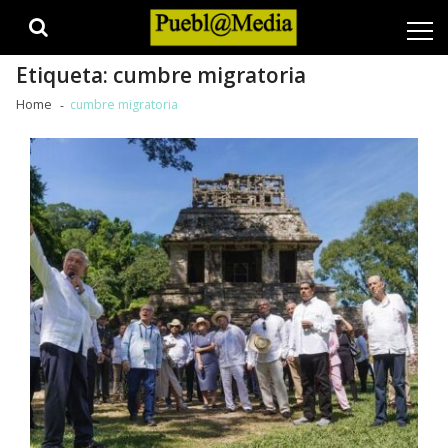
Skip
Skip
to
to
navigation
content
Etiqueta:
cumbre migratoria
Home
cumbre migratoria