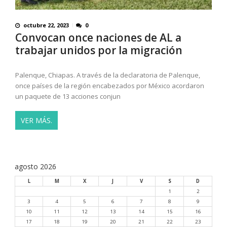
octubre 22, 2023
0
Convocan once naciones de AL a
trabajar unidos por la migración
Palenque, Chiapas. A través de la declaratoria de Palenque,
once países de la región encabezados por México acordaron
un paquete de 13 acciones conjun
VER MÁS.
agosto 2026
L
M
X
J
V
S
D
1
2
3
4
5
6
7
8
9
10
11
12
13
14
15
16
17
18
19
20
21
22
23