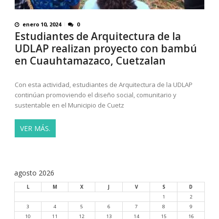
enero 10, 2024
0
Estudiantes de Arquitectura de la
UDLAP realizan proyecto con bambú
en Cuauhtamazaco, Cuetzalan
Con esta actividad, estudiantes de Arquitectura de la UDLAP
continúan promoviendo el diseño social, comunitario y
sustentable en el Municipio de Cuetz
VER MÁS.
agosto 2026
L
M
X
J
V
S
D
1
2
3
4
5
6
7
8
9
10
11
12
13
14
15
16