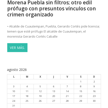
Morena Puebla sin filtros; otro edil
prófugo con presuntos vínculos con
crimen organizado
• Alcalde de Cuautempan, Puebla, Gerardo Cortés pide licencia;
temen que esté prófugo El alcalde de Cuautempan, el
morenista Gerardo Cortés Caballe
VER MÁS.
agosto 2026
L
M
X
J
V
S
D
1
2
3
4
5
6
7
8
9
10
11
12
13
14
15
16
17
18
19
20
21
22
23
24
25
26
27
28
29
30
31