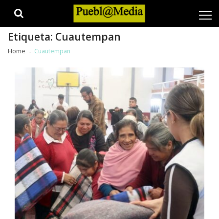
Skip
Skip
to
to
navigation
content
Etiqueta:
Cuautempan
Home
Cuautempan