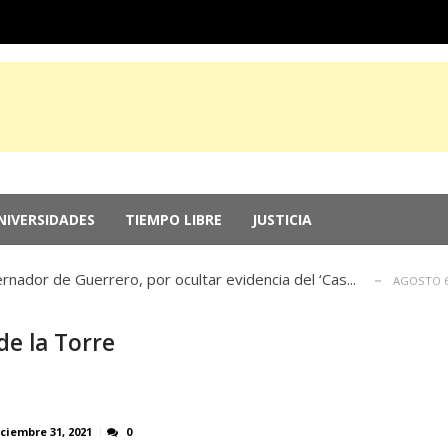
ricanos 2026: Más de 250 medallas y busca récord...
AGOSTO 
de las memorias del chef Anthony Bourdain
NIVERSIDADES
TIEMPO LIBRE
JUSTICIA
JULIO 29, 2026
 a la inversión; el Parlamento aprueba reformas ...
JULIO 29, 20
nador de Guerrero, por ocultar evidencia del ‘Cas...
AGOSTO 6
n EU por genocidio en Gaza
AGOSTO 5, 2026
e la Torre
ricanos 2026: Más de 250 medallas y busca récord...
AGOSTO 
de las memorias del chef Anthony Bourdain
JULIO 29, 2026
 a la inversión; el Parlamento aprueba reformas ...
JULIO 29, 20
nador de Guerrero, por ocultar evidencia del ‘Cas...
AGOSTO 6
ciembre 31, 2021
0