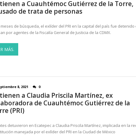
tienen a Cuauhtémoc Gutiérrez de la Torre,
n EU por genocidio en Gaza
AGOSTO 5, 2026
usado de trata de personas
ricanos 2026: Más de 250 medallas y busca récord...
AGOSTO 
 meses de búsqueda, el exlíder del PRI en la capital del país fue detenido
pan por agentes de la Fiscalía General de Justicia de la CDMX.
ER MÁS.
ptiembre 8, 2021
0
tienen a Claudia Priscila Martínez, ex
laboradora de Cuauhtémoc Gutiérrez de la
rre (PRI)
tes detuvieron en Ecatepec a Claudia Priscila Martínez, implicada en la re
titución manejada por el exlíder del PRI en la Ciudad de México