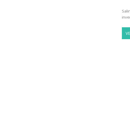
Sali
inve
V