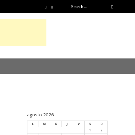
Search
for:
agosto 2026
L
M
X
J
V
S
D
1
2