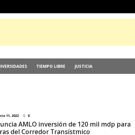
IVERSIDADES
TIEMPO LIBRE
JUSTICIA
r genocidio en Gaza
agosto 5, 2026
 2026: Más de 250 medallas y busca récord...
agosto 4, 2026
memorias del chef Anthony Bourdain
julio 29, 2026
nversión; el Parlamento aprueba reformas ...
julio 29, 2026
sur de Japón y deja sin electricidad a mi...
julio 28, 2026
nio 11, 2022
0
uncia AMLO inversión de 120 mil mdp para
ras del Corredor Transístmico