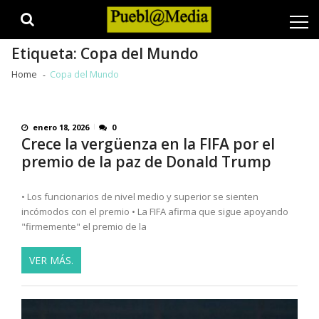
Skip
Skip
to
to
navigation
content
Etiqueta:
Copa del Mundo
Home
Copa del Mundo
enero 18, 2026
0
Crece la vergüenza en la FIFA por el
premio de la paz de Donald Trump
• Los funcionarios de nivel medio y superior se sienten
incómodos con el premio • La FIFA afirma que sigue apoyando
"firmemente" el premio de la
VER MÁS.