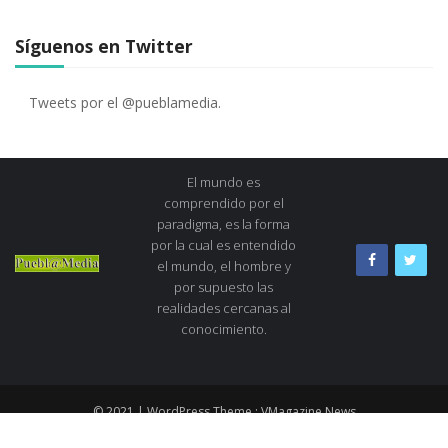
Síguenos en Twitter
Tweets por el @pueblamedia.
El mundo es
comprendido por el
paradigma, es la forma
por la cual es entendido
el mundo, el hombre y
por supuesto las
realidades cercanas al
conocimiento.
© 2021 | WordPress Theme :
VMagazine News
Quiénes Somos
Consejo editorial
Dirección
Directorio