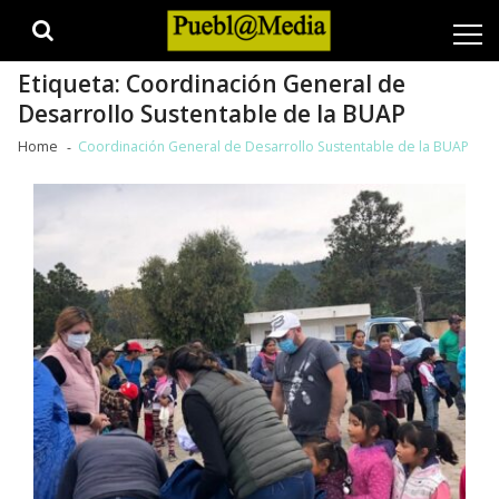
Skip
Skip
to
to
navigation
content
Etiqueta:
Coordinación General de
Desarrollo Sustentable de la BUAP
Home
Coordinación General de Desarrollo Sustentable de la BUAP