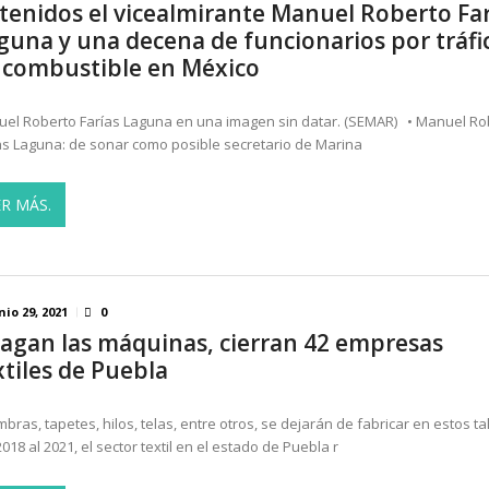
tenidos el vicealmirante Manuel Roberto Far
de las memorias del chef Anthony Bourdain
JULIO 29, 2026
guna y una decena de funcionarios por tráfi
 a la inversión; el Parlamento aprueba reformas ...
JULIO 29, 20
 combustible en México
el Roberto Farías Laguna en una imagen sin datar. (SEMAR) • Manuel Ro
as Laguna: de sonar como posible secretario de Marina
ER MÁS.
nio 29, 2021
0
agan las máquinas, cierran 42 empresas
xtiles de Puebla
mbras, tapetes, hilos, telas, entre otros, se dejarán de fabricar en estos ta
2018 al 2021, el sector textil en el estado de Puebla r