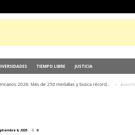
 a la inversión; el Parlamento aprueba reformas ...
JULIO 29, 20
ude el sur de Japón y deja sin electricidad a mi...
IVERSIDADES
TIEMPO LIBRE
JUSTICIA
JULIO 28, 20
dólar tras el anuncio de tregua entre EU e Irán
JULIO 27, 2026
ricanos 2026: Más de 250 medallas y busca récord...
AGOSTO 
de las memorias del chef Anthony Bourdain
JULIO 29, 2026
 a la inversión; el Parlamento aprueba reformas ...
JULIO 29, 20
ude el sur de Japón y deja sin electricidad a mi...
JULIO 28, 20
dólar tras el anuncio de tregua entre EU e Irán
JULIO 27, 2026
ricanos 2026: Más de 250 medallas y busca récord...
AGOSTO 
ptiembre 6, 2025
0