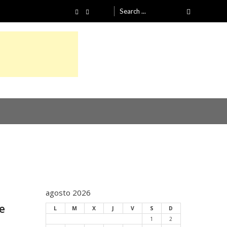
Search
for:
agosto 2026
e
L
M
X
J
V
S
D
1
2