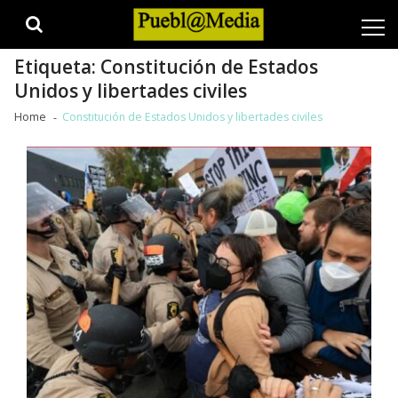
Skip
Skip
to
to
navigation
content
Etiqueta:
Constitución de Estados
Unidos y libertades civiles
Home
Constitución de Estados Unidos y libertades civiles