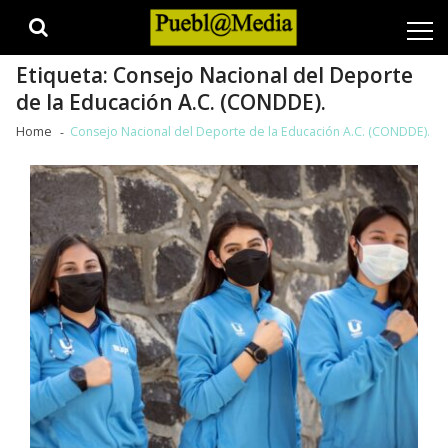
Skip
Skip
to
to
navigation
content
Etiqueta:
Consejo Nacional del Deporte
de la Educación A.C. (CONDDE).
Home
Consejo Nacional del Deporte de la Educación A.C. (CONDDE).