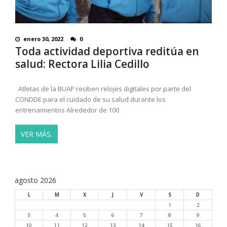
enero 30, 2022
0
Toda actividad deportiva reditúa en
salud: Rectora Lilia Cedillo
Atletas de la BUAP reciben relojes digitales por parte del
CONDDE para el cuidado de su salud durante los
entrenamientos Alrededor de 100
VER MÁS.
agosto 2026
L
M
X
J
V
S
D
1
2
3
4
5
6
7
8
9
10
11
12
13
14
15
16