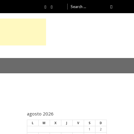
Search for:
agosto 2026
L
M
X
J
V
S
D
1
2