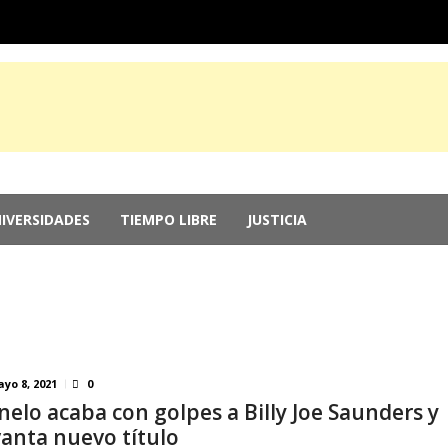
IVERSIDADES
TIEMPO LIBRE
JUSTICIA
e Guerrero, por ocultar evidencia del ‘Cas...
agosto 6, 2026
r genocidio en Gaza
agosto 5, 2026
 2026: Más de 250 medallas y busca récord...
agosto 4, 2026
memorias del chef Anthony Bourdain
julio 29, 2026
nversión; el Parlamento aprueba reformas ...
julio 29, 2026
yo 8, 2021
0
nelo acaba con golpes a Billy Joe Saunders y
vanta nuevo título