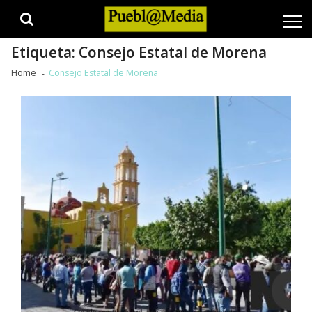
Skip
Skip
to
to
navigation
content
Etiqueta:
Consejo Estatal de Morena
Home
Consejo Estatal de Morena