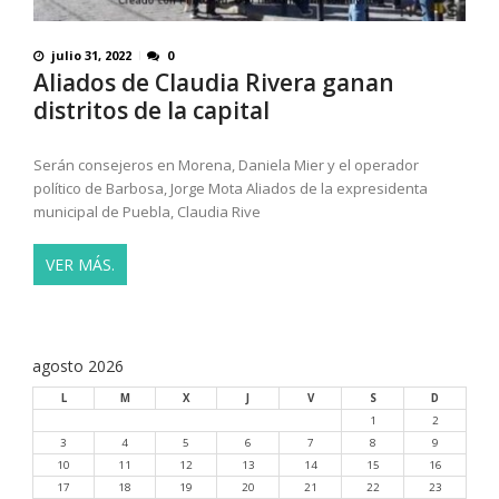
julio 31, 2022
0
Aliados de Claudia Rivera ganan
distritos de la capital
Serán consejeros en Morena, Daniela Mier y el operador
político de Barbosa, Jorge Mota Aliados de la expresidenta
municipal de Puebla, Claudia Rive
VER MÁS.
agosto 2026
L
M
X
J
V
S
D
1
2
3
4
5
6
7
8
9
10
11
12
13
14
15
16
17
18
19
20
21
22
23