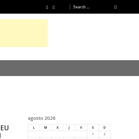
Search for:
agosto 2026
 EU
L
M
X
J
V
S
D
d
1
2