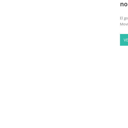
no
El g
Movi
V