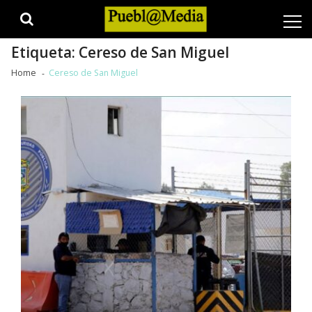
Skip
Skip
to
to
navigation
content
Etiqueta:
Cereso de San Miguel
Home
Cereso de San Miguel