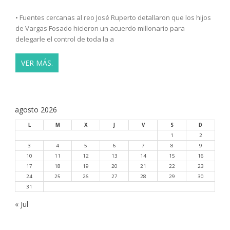
• Fuentes cercanas al reo José Ruperto detallaron que los hijos
de Vargas Fosado hicieron un acuerdo millonario para
delegarle el control de toda la a
VER MÁS.
agosto 2026
L
M
X
J
V
S
D
1
2
3
4
5
6
7
8
9
10
11
12
13
14
15
16
17
18
19
20
21
22
23
24
25
26
27
28
29
30
31
« Jul