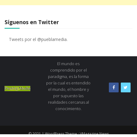
Síguenos en Twitter
Tweets por el @pueblamedia.
El mundo es
comprendido por el
paradigma, es la forma
por la cual es entendido
el mundo, el hombre y
por supuesto las
realidades cercanas al
conocimiento.
© 2021 | WordPress Theme :
VMagazine News