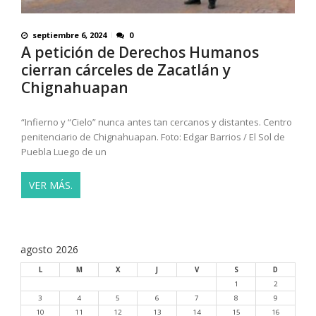
septiembre 6, 2024
0
A petición de Derechos Humanos
cierran cárceles de Zacatlán y
Chignahuapan
“Infierno y “Cielo” nunca antes tan cercanos y distantes. Centro
penitenciario de Chignahuapan. Foto: Edgar Barrios / El Sol de
Puebla Luego de un
VER MÁS.
agosto 2026
L
M
X
J
V
S
D
1
2
3
4
5
6
7
8
9
10
11
12
13
14
15
16