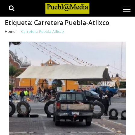
Skip
Skip
to
to
navigation
content
Etiqueta:
Carretera Puebla-Atlixco
Home
Carretera Puebla-Atlixco