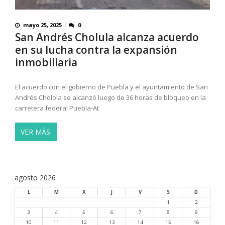
mayo 25, 2025
0
San Andrés Cholula alcanza acuerdo
en su lucha contra la expansión
inmobiliaria
El acuerdo con el gobierno de Puebla y el ayuntamiento de San
Andrés Cholola se alcanzó luego de 36 horas de bloqueo en la
carretera federal Puebla-At
VER MÁS.
agosto 2026
L
M
X
J
V
S
D
1
2
3
4
5
6
7
8
9
10
11
12
13
14
15
16