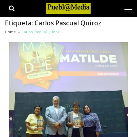
Skip
Skip
to
to
navigation
content
Etiqueta:
Carlos Pascual Quiroz
Home
Carlos Pascual Quiroz