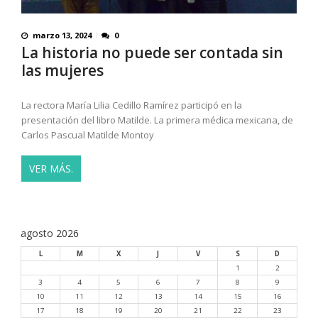
marzo 13, 2024
0
La historia no puede ser contada sin
las mujeres
La rectora María Lilia Cedillo Ramírez participó en la
presentación del libro Matilde. La primera médica mexicana, de
Carlos Pascual Matilde Montoy
VER MÁS.
agosto 2026
L
M
X
J
V
S
D
1
2
3
4
5
6
7
8
9
10
11
12
13
14
15
16
17
18
19
20
21
22
23