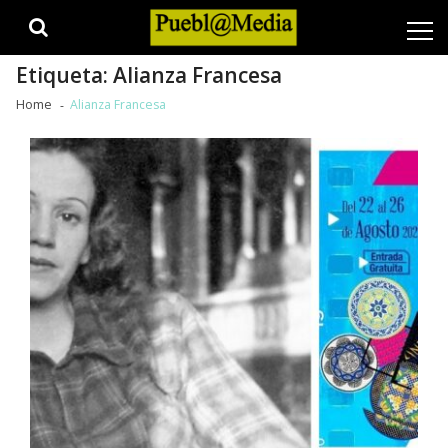
Skip
Skip
to
to
navigation
content
Etiqueta:
Alianza Francesa
Home
Alianza Francesa