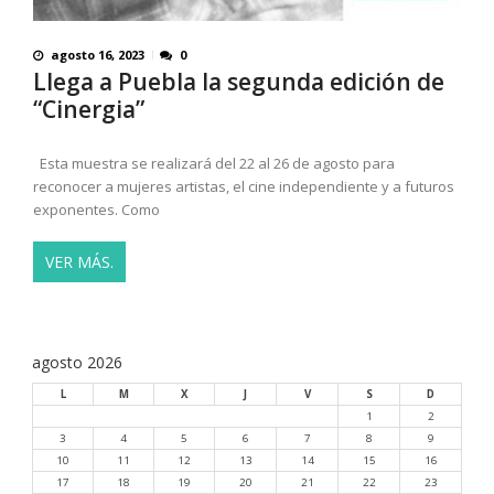
agosto 16, 2023
0
Llega a Puebla la segunda edición de
“Cinergia”
Esta muestra se realizará del 22 al 26 de agosto para
reconocer a mujeres artistas, el cine independiente y a futuros
exponentes. Como
VER MÁS.
agosto 2026
L
M
X
J
V
S
D
1
2
3
4
5
6
7
8
9
10
11
12
13
14
15
16
17
18
19
20
21
22
23