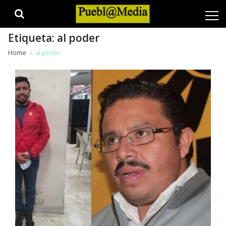
Skip
Skip
to
to
navigation
content
Etiqueta:
al poder
Home
al poder