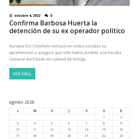
octubre 4, 2022
0
Confirma Barbosa Huerta la
detención de su ex operador político
Aunque Eric Cotoñeto rechazó en redes sociales su
aprehensión y aseguró que sólo había acudido a la Fiscalía
General del Estado en calidad de testigo,
VER MÁS.
agosto 2026
L
M
X
J
V
S
D
1
2
3
4
5
6
7
8
9
10
11
12
13
14
15
16
17
18
19
20
21
22
23