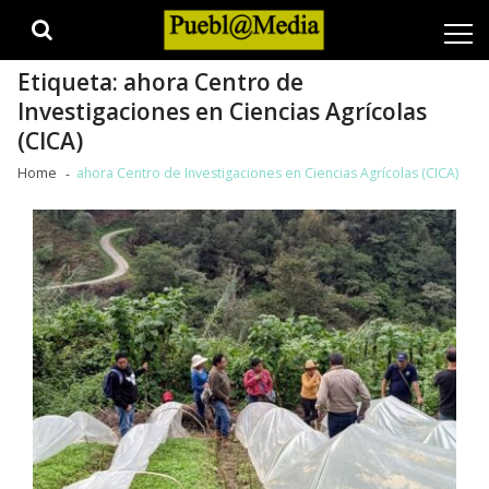
Skip
Skip
to
to
navigation
content
Etiqueta:
ahora Centro de
Investigaciones en Ciencias Agrícolas
(CICA)
Home
ahora Centro de Investigaciones en Ciencias Agrícolas (CICA)