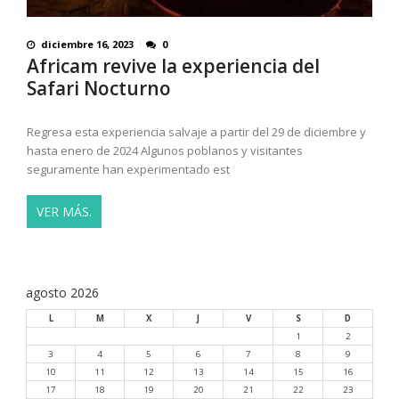
diciembre 16, 2023
0
Africam revive la experiencia del
Safari Nocturno
Regresa esta experiencia salvaje a partir del 29 de diciembre y
hasta enero de 2024 Algunos poblanos y visitantes
seguramente han experimentado est
VER MÁS.
agosto 2026
L
M
X
J
V
S
D
1
2
3
4
5
6
7
8
9
10
11
12
13
14
15
16
17
18
19
20
21
22
23