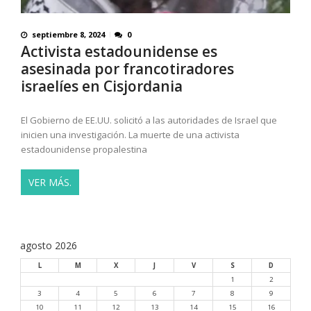
septiembre 8, 2024
0
Activista estadounidense es
asesinada por francotiradores
israelíes en Cisjordania
El Gobierno de EE.UU. solicitó a las autoridades de Israel que
inicien una investigación. La muerte de una activista
estadounidense propalestina
VER MÁS.
agosto 2026
L
M
X
J
V
S
D
1
2
3
4
5
6
7
8
9
10
11
12
13
14
15
16