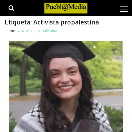
Skip
Skip
to
to
navigation
content
Etiqueta:
Activista propalestina
Home
Activista propalestina