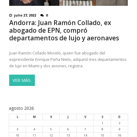
julio 27, 2022
0
Andorra: Juan Ramón Collado, ex
abogado de EPN, compró
departamentos de lujo y aeronaves
Juan Ramón Collado Mocelo, quien fue abogado del
expresidente Enrique Peña Nieto, adquirió tres departamentos
de lujo en Miami y dos aviones, registra
VER MÁS.
agosto 2026
L
M
X
J
V
S
D
1
2
3
4
5
6
7
8
9
10
11
12
13
14
15
16