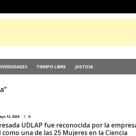
IVERSIDADES
TIEMPO LIBRE
JUSTICIA
e Guerrero, por ocultar evidencia del ‘Cas...
agosto 6, 2026
r genocidio en Gaza
agosto 5, 2026
ia”
 2026: Más de 250 medallas y busca récord...
agosto 4, 2026
memorias del chef Anthony Bourdain
julio 29, 2026
nversión; el Parlamento aprueba reformas ...
julio 29, 2026
yo 12, 2024
0
resada UDLAP fue reconocida por la empres
 como una de las 25 Mujeres en la Ciencia