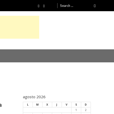
Search
for:
agosto 2026
a
L
M
X
J
V
S
D
1
2