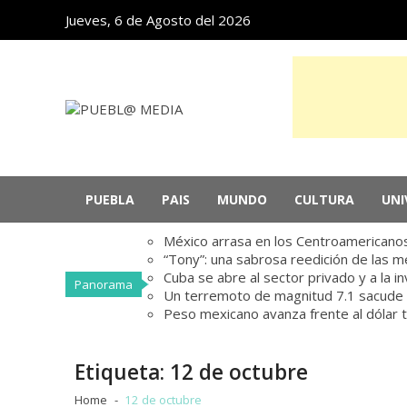
Skip
Skip
Jueves, 6 de Agosto del 2026
to
to
navigation
content
PUEBL@ MEDIA
Noticias de Puebla, México y el mundo
PUEBLA
PAIS
MUNDO
CULTURA
UNI
México arrasa en los Centroamericanos
“Tony”: una sabrosa reedición de las 
Cuba se abre al sector privado y a la i
Panorama
Un terremoto de magnitud 7.1 sacude el 
Peso mexicano avanza frente al dólar t
Etiqueta:
12 de octubre
Home
12 de octubre