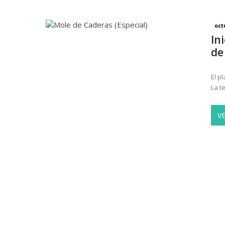
oct
In
de
El p
La t
V