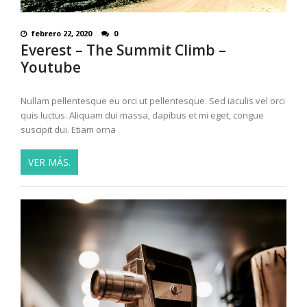
febrero 22, 2020
0
Everest – The Summit Climb –
Youtube
Nullam pellentesque eu orci ut pellentesque. Sed iaculis vel orci
quis luctus. Aliquam dui massa, dapibus et mi eget, congue
suscipit dui. Etiam orna
VER MÁS.