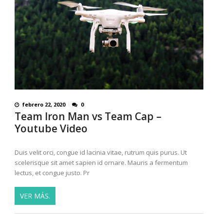
febrero 22, 2020
0
Team Iron Man vs Team Cap –
Youtube Video
Duis velit orci, congue id lacinia vitae, rutrum quis purus. Ut
scelerisque sit amet sapien id ornare. Mauris a fermentum
lectus, et congue justo. Pr
VER MÁS.