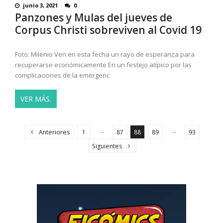
junio 3, 2021
0
Panzones y Mulas del jueves de
Corpus Christi sobreviven al Covid 19
Foto: Milenio Ven en esta fecha un rayo de esperanza para
recuperarse económicamente En un festejo atípico por las
complicaciones de la emergenc
VER MÁS.
P
a
…
…
Anteriores
1
87
88
89
93
g
Siguientes
i
n
a
c
i