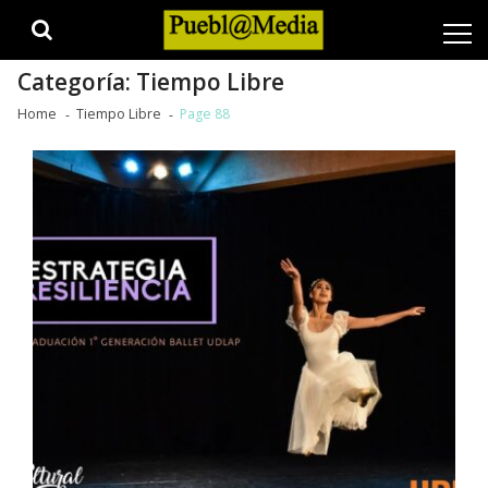
Skip
Skip
to
to
navigation
content
Categoría:
Tiempo Libre
Home
Tiempo Libre
Page 88