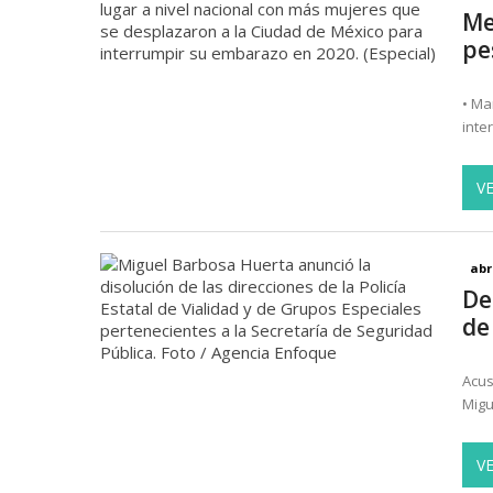
Me
pe
• Ma
inte
V
abr
De
de
Acus
Migu
V