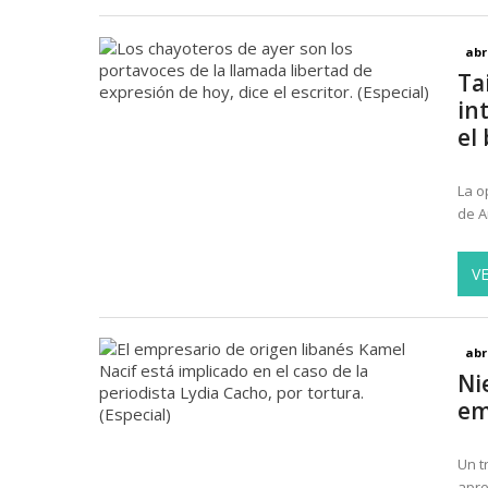
abr
Ta
in
el
La o
de A
V
abr
Ni
em
Un t
apre