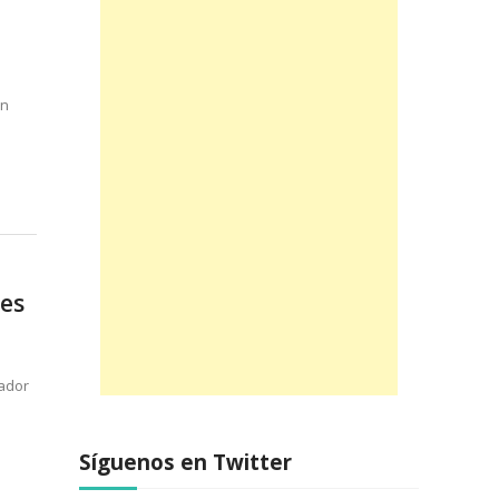
en
les
nador
Síguenos en Twitter