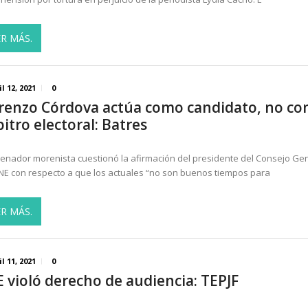
ER MÁS.
il 12, 2021
0
renzo Córdova actúa como candidato, no c
bitro electoral: Batres
 senador morenista cuestionó la afirmación del presidente del Consejo Ge
INE con respecto a que los actuales “no son buenos tiempos para
ER MÁS.
il 11, 2021
0
E violó derecho de audiencia: TEPJF