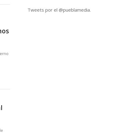
Tweets por el @pueblamedia.
nos
ierno
l
de