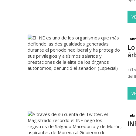
V
abr
Lo
ár
• El
del 
V
abr
IN