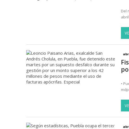
Del 
abri
V
abr
Fi
po
• Pu
mdp 
V
abr