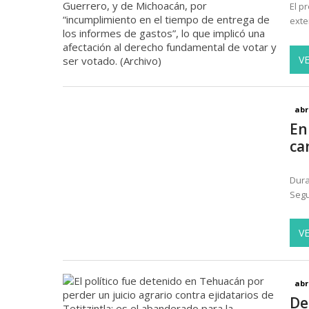
El p
exte
V
abr
En
ca
Dura
Segu
V
abr
De