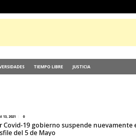
VERSIDADES
TIEMPO LIBRE
JUSTICIA
e Guerrero, por ocultar evidencia del ‘Cas...
agosto 6, 2026
r genocidio en Gaza
agosto 5, 2026
 2026: Más de 250 medallas y busca récord...
agosto 4, 2026
memorias del chef Anthony Bourdain
julio 29, 2026
nversión; el Parlamento aprueba reformas ...
julio 29, 2026
il 13, 2021
0
r Covid-19 gobierno suspende nuevamente 
sfile del 5 de Mayo