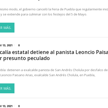
mismo modo, el gobierno canceló la Feria de Puebla que regularmente inic
l y se extiende para culminar con los festejos del 5 de Mayo.
ER MÁS.
il 13, 2021
0
scalía estatal detiene al panista Leoncio Pais
r presunto peculado
ebla: detienen a exalcalde panista de San Andrés Cholula por desfalco de
Leoncio Paisano Arias, exalcalde San Andrés Cholula, en Puebla,
ER MÁS.
il 13, 2021
0