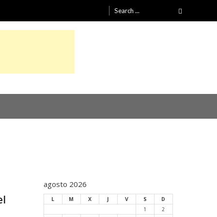
Search
for:
agosto 2026
el
L
M
X
J
V
S
D
1
2