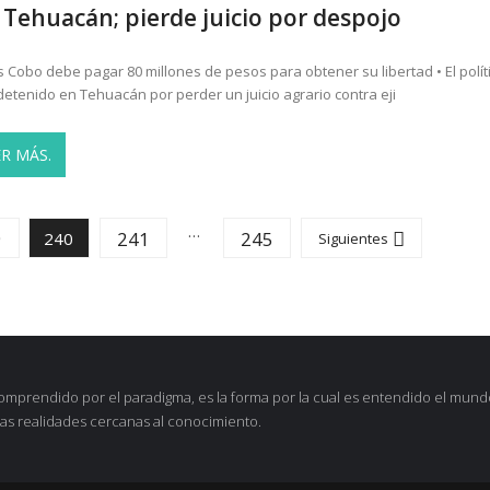
 Tehuacán; pierde juicio por despojo
is Cobo debe pagar 80 millones de pesos para obtener su libertad • El polít
detenido en Tehuacán por perder un juicio agrario contra eji
ER MÁS.
…
9
241
245
240
Siguientes
omprendido por el paradigma, es la forma por la cual es entendido el mund
as realidades cercanas al conocimiento.