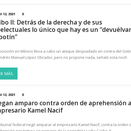
il 12, 2021
0
ibo II: Detrás de la derecha y de sus
telectuales lo único que hay es un “devuélva
 botín”
posición en México lleva a cabo un ataque despiadado en contra del Gob
ndrés Manuel López Obrador, pero no propone nada, señaló esta noch
ER MÁS.
il 12, 2021
0
egan amparo contra orden de aprehensión a
presario Kamel Nacif
ribunal federal negó amparar al empresario Kamel Nacif, contra la orden 
hensión por tortura en perjuicio de la periodista Lydia Cacho. E