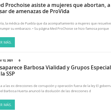
d Prochoise asiste a mujeres que abortan, a
sar de amenazas de ProVida
ría, la médica de Puebla que da acompañamiento a mujeres que resuelv
rrumpir su embarazo. • Su página Med ProChoise se hizo famosa porque
ER MÁS.
il 12, 2021
0
saparece Barbosa Vialidad y Grupos Especia
 la SSP
a a las ex direcciones de corrupción y operación fuera de la ley El gober
el Barbosa Huerta anunció la disolución de las direcciones d
ER MÁS.